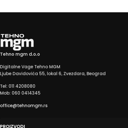
Tehno mgm d.o.o
Digitalne Vage Tehno MGM
Ljube Davidovića 55, lokal 6, Zvezdara, Beograd
Tel: 011 4208080
Mob: 060 0414345
office@tehnomgm.rs
PROIZVODI