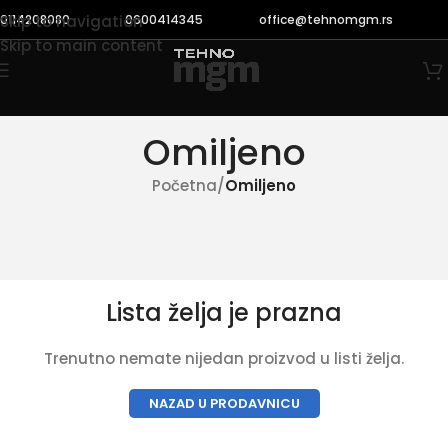
0114208080
0600414345
office@tehnomgm.rs
Skip to navigation
Skip to main content
Omiljeno
Početna
/
Omiljeno
Lista želja je prazna
Trenutno nemate nijedan proizvod u listi želja.
NAZAD U PRODAVNICU