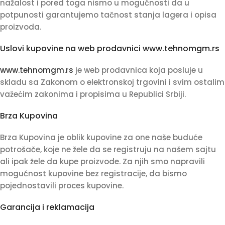
nažalost i pored toga nismo u mogućnosti da u
potpunosti garantujemo tačnost stanja lagera i opisa
proizvoda.
Uslovi kupovine na web prodavnici www.tehnomgm.rs
www.tehnomgm.rs
je web prodavnica koja posluje u
skladu sa Zakonom o elektronskoj trgovini i svim ostalim
važećim zakonima i propisima u Republici Srbiji.
Brza Kupovina
Brza Kupovina je oblik kupovine za one naše buduće
potrošače, koje ne žele da se registruju na našem sajtu
ali ipak žele da kupe proizvode. Za njih smo napravili
mogućnost kupovine bez registracije, da bismo
pojednostavili proces kupovine.
Garancija i reklamacija