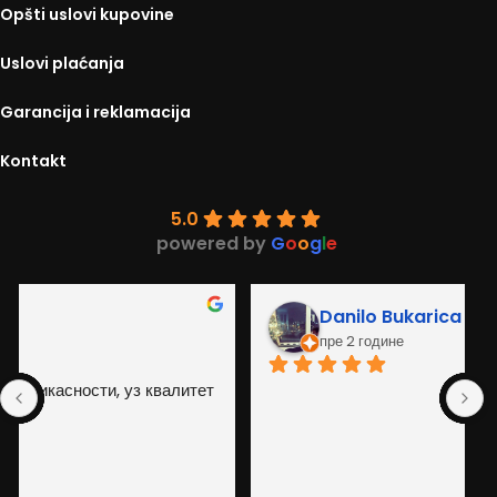
Opšti uslovi kupovine
Uslovi plaćanja
Garancija i reklamacija
Kontakt
5.0
powered by
G
o
o
g
l
e
Danilo Bukarica
пре 2 године