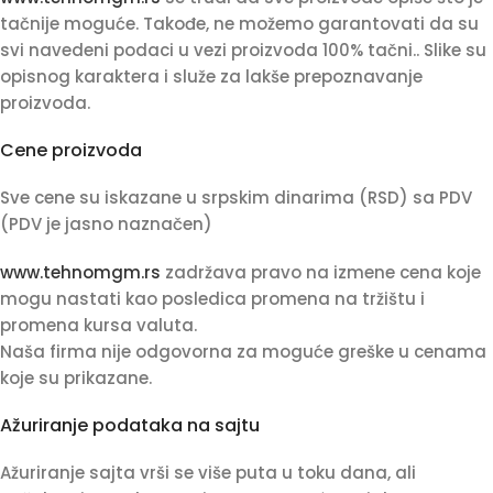
tačnije moguće. Takođe, ne možemo garantovati da su
svi navedeni podaci u vezi proizvoda 100% tačni.. Slike su
opisnog karaktera i služe za lakše prepoznavanje
proizvoda.
Cene proizvoda
Sve cene su iskazane u srpskim dinarima (RSD) sa PDV
(PDV je jasno naznačen)
www.tehnomgm.rs
zadržava pravo na izmene cena koje
mogu nastati kao posledica promena na tržištu i
promena kursa valuta.
Naša firma nije odgovorna za moguće greške u cenama
koje su prikazane.
Ažuriranje podataka na sajtu
Ažuriranje sajta vrši se više puta u toku dana, ali