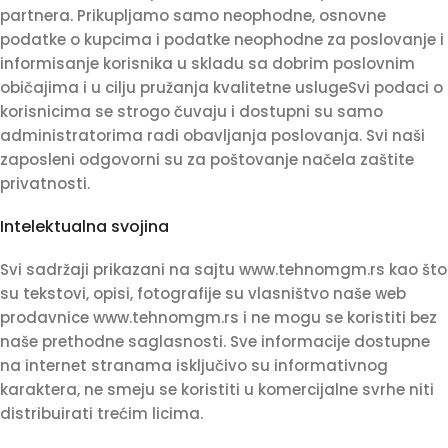
partnera. Prikupljamo samo neophodne, osnovne
podatke o kupcima i podatke neophodne za poslovanje i
informisanje korisnika u skladu sa dobrim poslovnim
običajima i u cilju pružanja kvalitetne uslugeSvi podaci o
korisnicima se strogo čuvaju i dostupni su samo
administratorima radi obavljanja poslovanja. Svi naši
zaposleni odgovorni su za poštovanje načela zaštite
privatnosti.
Intelektualna svojina
Svi sadržaji prikazani na sajtu www.tehnomgm.rs kao što
su tekstovi, opisi, fotografije su vlasništvo naše web
prodavnice www.tehnomgm.rs i ne mogu se koristiti bez
naše prethodne saglasnosti. Sve informacije dostupne
na internet stranama isključivo su informativnog
karaktera, ne smeju se koristiti u komercijalne svrhe niti
distribuirati trećim licima.