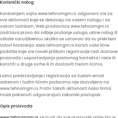
Korisnički nalog
Korišćenjem sajta www.tehnomgm.rs odgovorni ste za
sve aktivnosti koje se dešavaju na vašem nalogu i sa
vašom lozinkom. Web prodavnica www.tehnomgm.rs
zadržava pravo da odbije pružanje usluga, ukine nalog ili
otkaže narudžbenicu ukoliko se ustanovi da su prekršeni
Uslovi korišćenja. www.tehnomgm.rs koristi vaše lične
podatke koje ste naveli prilikom registracije radi dostave
proizvoda i uspostavljanja poslovnog kontakta i neće ih
koristiti u druge svrhe ili ih dostaviti trećim licima.
Lažno predstavljanje i registracija sa tuđom email
adresom i tuđim ličnim podacima nije dozvoljena na
www.tehnomgm.rs Protiv takvih aktivnosti naša firma
može pokrenuti odgovarajući zakonski postupak.
Opis proizvoda
www.tehnomgm.rs
se trudi da sve proizvode opiše što je