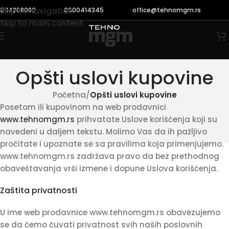
0114208080
0600414345
office@tehnomgm.rs
Skip to navigation
Skip to main content
Opšti uslovi kupovine
Početna
/
Opšti uslovi kupovine
Posetom ili kupovinom na web prodavnici
www.tehnomgm.rs
prihvatate Uslove korišćenja koji su
navedeni u daljem tekstu. Molimo Vas da ih pažljivo
pročitate i upoznate se sa pravilima koja primenjujemo.
www.tehnomgm.rs zadržava pravo da bez prethodnog
obaveštavanja vrši izmene i dopune Uslova korišćenja.
Zaštita privatnosti
U ime web prodavnice www.tehnomgm.rs obavezujemo
se da ćemo čuvati privatnost svih naših poslovnih