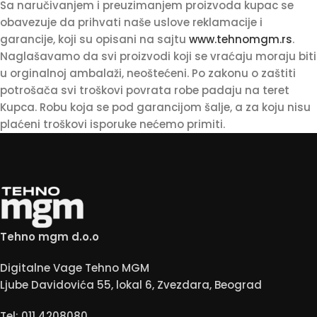
Sa naručivanjem i preuzimanjem proizvoda kupac se
obavezuje da prihvati naše uslove reklamacije i
garancije, koji su opisani na sajtu
www.tehnomgm.rs
.
Naglašavamo da svi proizvodi koji se vraćaju moraju biti
u orginalnoj ambalaži, neoštećeni. Po zakonu o zaštiti
potrošača svi troškovi povrata robe padaju na teret
Kupca. Robu koja se pod garancijom šalje, a za koju nisu
plaćeni troškovi isporuke nećemo primiti.
Tehno mgm d.o.o
Digitalne Vage Tehno MGM
Ljube Davidovića 55, lokal 6, Zvezdara, Beograd
Tel: 011 4208080