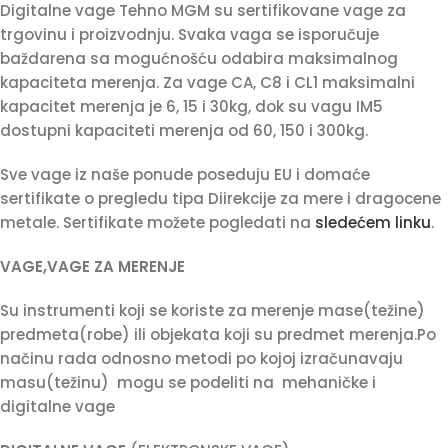
Digitalne vage Tehno MGM su sertifikovane vage za
trgovinu i proizvodnju. Svaka vaga se isporučuje
baždarena sa mogućnošću odabira maksimalnog
kapaciteta merenja. Za vage CA, C8 i CL1 maksimalni
kapacitet merenja je 6, 15 i 30kg, dok su vagu IM5
dostupni kapaciteti merenja od 60, 150 i 300kg.
Sve vage iz naše ponude poseduju EU i domaće
sertifikate o pregledu tipa Diirekcije za mere i dragocene
metale. Sertifikate možete pogledati na
sledećem linku
.
VAGE,VAGE ZA MERENJE
Su instrumenti koji se koriste za merenje mase(težine)
predmeta(robe) ili objekata koji su predmet merenja.Po
načinu rada odnosno metodi po kojoj izračunavaju
masu(težinu)
mogu se podeliti na
mehaničke i
digitalne vage