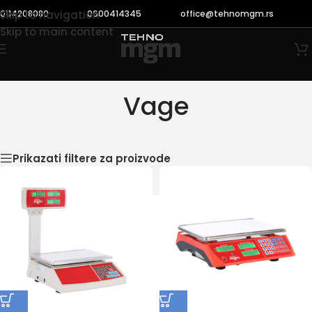
0114208080
0600414345
office@tehnomgm.rs
Skip to navigation
Skip to main content
Vage
Početna
/
Vage
Prikazano je svih 6 rezultata
Prikazati filtere za proizvode
 рсд