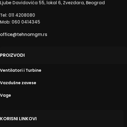
Ljube Davidovića 55, lokal 6, Zvezdara, Beograd
Tel: 011 4208080
Mob: 060 0414345
office@tehnomgm.rs
PROIZVODI
Ventilatori i Turbine
Vazdušne zavese
Vage
KORISNI LINKOVI