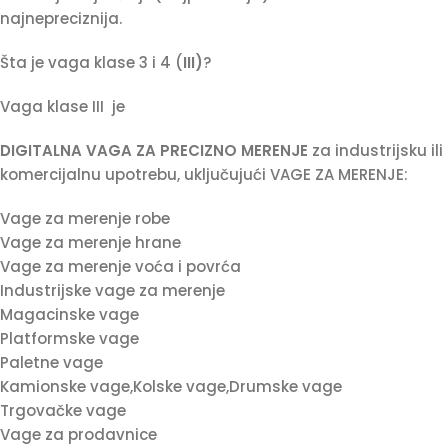
najnepreciznija.
Šta je vaga klase 3 i 4 (
III)
?
Vaga klase III
je
DIGITALNA VAGA ZA PRECIZNO MERENJE
za industrijsku ili
komercijalnu upotrebu, uključujući VAGE ZA MERENJE:
Vage za merenje robe
Vage za merenje hrane
Vage za merenje voća i povrća
Industrijske vage za merenje
Magacinske vage
Platformske vage
Paletne vage
Kamionske vage,Kolske vage,Drumske vage
Trgovačke vage
Vage za prodavnice