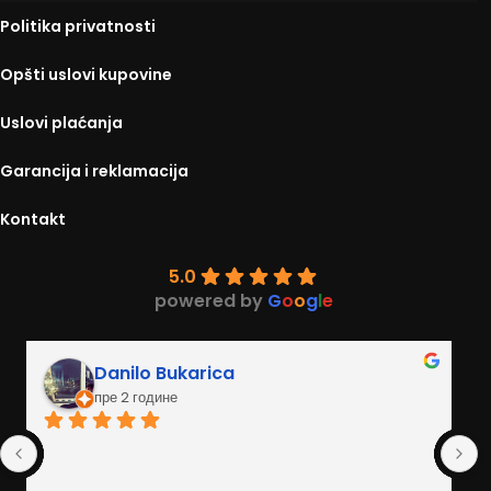
Politika privatnosti
Opšti uslovi kupovine
Uslovi plaćanja
Garancija i reklamacija
Kontakt
5.0
powered by
G
o
o
g
l
e
Danilo Bukarica
пре 2 године