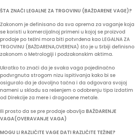
ŠTA ZNAČI LEGALNE ZA TRGOVINU (BAŽDARENE VAGE)?
Zakonom je definisano da sva oprema za vaganje koja
se koristi u komercijalnoj primeni u kojoj se proizvod
prodaje po težini mora biti potvrđena kao LEGALNA ZA
TRGOVINU (BAŽDARENA,OVERENA) što je u Srbiji definisno
zakonom o Metrologiji i podzakonskim aktima.
Ukratko to znači da je svaka vaga pojedinačno
podvrgnuta strogom nizu ispitivanja kako bi se
osiguralo da je dovoljno tačna i da odgovara svojoj
nameni u skladu sa rešenjem o odobrenju tipa izdatim
od Direkcije za mere i dragocene metale.
Ili prosto da se pre prodaje obavlja
BAŽDARENJE
VAGA(OVERAVANJE VAGA)
MOGU LI RAZLIČITE VAGE DATI RAZLIČITE TEŽINE?