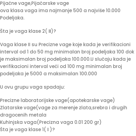
Pijačne vage,Pijačarske vage
ova klasa vaga ima najmanje 500 a najviše 10.000
Podeljaka.
Šta je vaga klase 2(
II
)?
Vaga klase II su Precizne vage koje kada je verifikacioni
interval od 1 do 50 mg minimalan broj podeljaka 100 dok
je maksimalan broj podeljaka 100.000.U slučaju kada je
verifikacioni interval veći od 100 mg minimalan broj
podeljaka je 5000 a maksimalan 100.000
U ovu grupu vaga spadaju:
Precizne laboratorijske vage(apotekarske vage)
Zlatarske vage(vage za merenje zlata,srebra i drugih
dragocenih metala
Kuhinjska vaga(Precizna vaga 0.01 200 gr)
Šta je vaga klase 1(
I
)?