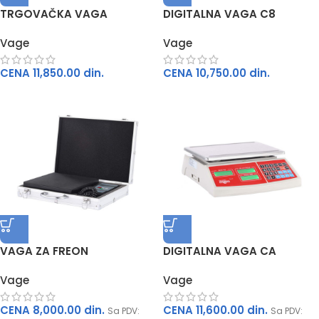
00
TRGOVAČKA VAGA
DIGITALNA VAGA C8
Vage
Vage
CENA
11,850.00
din.
CENA
10,750.00
din.
VAGA ZA FREON
DIGITALNA VAGA CA
Vage
Vage
CENA
8,000.00
din.
CENA
11,600.00
din.
Sa PDV:
Sa PDV: