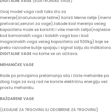
DIGITALNE VAGE
(ELEKTRONSKE VAGE)
Ovaj model vaga radi tako što za
merenje(izračunavanje težine) koristi Merne ćelije (merni
pretvarač,senzori za vage),takođe kod merenja većeg
kapaciteta može se koristiti i više mernih ćelija(najčešće
kod kamionskih vaga i kolskih vaga kao i kod
magacinskih vaga većeg kapaciteta od 500kg) koje se
preko razvodne kutije spajaju i signal šalju do indikatora
DIGITALNE VAGE
na kome se on očitava.
MEHANIČKE VAGE
Rade po principima prelamanja sila i čiste mehanike pa
zbog toga za svoj rad ne koriste električnu energiju već
prostu mehaniku.
BAŽDARENE VAGE
(LEGALNE ZA TRGOVINU ILI ODOBRENE ZA TRGOVINU)