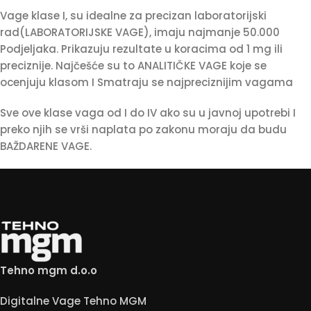
Vage klase I, su idealne za precizan laboratorijski
rad(LABORATORIJSKE VAGE), imaju najmanje 50.000
Podjeljaka. Prikazuju rezultate u koracima od 1 mg ili
preciznije. Najčešće su to ANALITIČKE VAGE koje se
ocenjuju klasom I Smatraju se najpreciznijim vagama
Sve ove klase vaga od I do IV ako su u javnoj upotrebi I
preko njih se vrši naplata po zakonu moraju da budu
BAŽDARENE VAGE.
Tehno mgm d.o.o
Digitalne Vage Tehno MGM