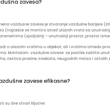
azdušna zavesa?
na vazdusne zavese je stvaranje vazdušne barijere (šti
ta (najčešće se montira iznad ulaznih vrata sa unutrašnj
rametrima (spoljašnji – unutrašnji prostor, prostor izmeđ
adi o ulaznim vratima u objekat, ali i vratima između pr
a. Montažom vazdušne zavese se postiže zaštita unutra
a, čestica prašine, insekata, neugodnih mirisa i ostalih
vazdušne zavese efikasne?
ti su dve stvari ključne: