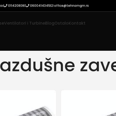
rad
0114208080
0600414345
office@tehnomgm.rs
se
Ventilatori i Turbine
Blog
Ostalo
Kontakt
azdušne zav
dušne zavese
a na stranici
9
12
18
24