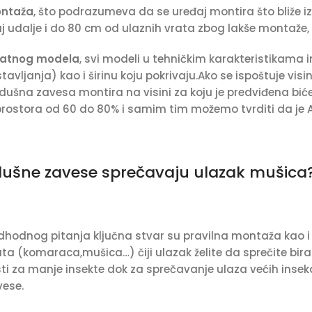
ontaža
, što podrazumeva da se uređaj montira što bliže i
 udalje i do 80 cm od ulaznih vrata zbog lakše montaže, 
vatnog modela
, svi modeli u tehničkim karakteristikama
vljanja) kao i širinu koju pokrivaju.Ako se ispoštuje vi
dušna zavesa montira na visini za koju je predviđena b
rostora od 60 do 80% i samim tim možemo tvrditi da je A
zdušne zavese sprečavaju ulazak mušica
edhodnog pitanja ključna stvar su pravilna montaža kao i
ata (komaraca,mušica…) čiji ulazak želite da sprečite b
ti za manje insekte dok za sprečavanje ulaza većih insekat
ese.