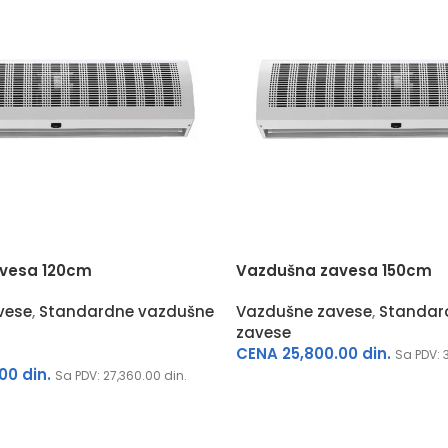
vesa 120cm
Vazdušna zavesa 150cm
vese
,
Standardne vazdušne
Vazdušne zavese
,
Standar
zavese
CENA
25,800.00
din.
Sa PDV:
.00
din.
Sa PDV:
27,360.00
din.