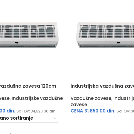
 vazdušna zavesa 120cm
Industrijska vazdušna za
vese
,
Industrijske vazdušne
Vazdušne zavese
,
Industri
zavese
.00
din.
CENA
31,850.00
din.
Sa PDV:
34,620.00
din.
Sa PDV:
3