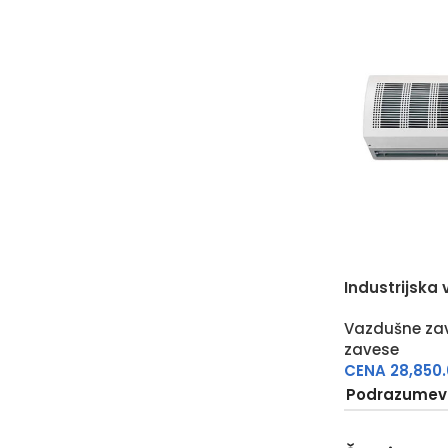
Industrijska
Vazdušne za
zavese
CENA
28,850