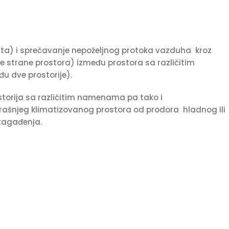
ta) i sprečavanje nepoželjnog protoka vazduha kroz
e strane prostora) između prostora sa različitim
u dve prostorije).
ostorija sa različitim namenama pa tako i
šnjeg klimatizovanog prostora od prodora hladnog ili
 zagađenja.