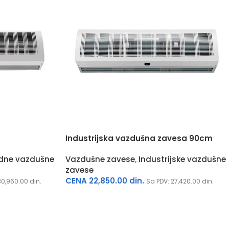
Industrijska vazdušna zavesa 90cm
dne vazdušne
Vazdušne zavese
,
Industrijske vazdušne
zavese
CENA
22,850.00
din.
30,960.00
din.
Sa PDV:
27,420.00
din.