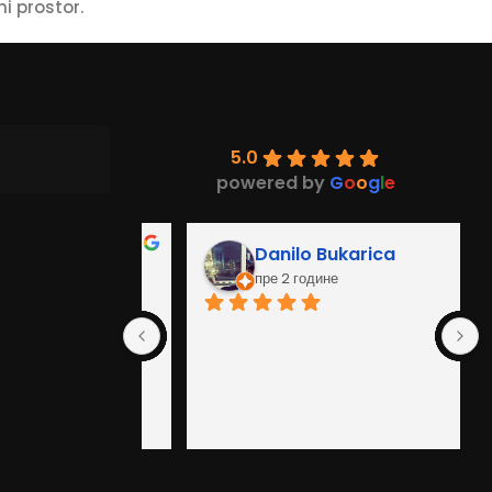
i prostor.
5.0
powered by
G
o
o
g
l
e
c
Danilo Bukarica
пре 2 године
њи и 
алитет ваших 