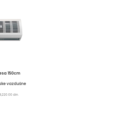
vesa 150cm
jske vazdušne
8,220.00
din.