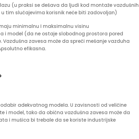
zlazu (u praksi se dešava da ljudi kod montaže vazdušnih
u tim slučajevima korisnik neće biti zadovoljan)
 imaju minimalnu I maksimalnu visinu
sina i model (da ne ostaje slobodnog prostora pored
iće. Vazdušna zavesa može da spreči mešanje vazduha
psolutno efikasna.
?
 odabir adekvatnog modela. U zavisnosti od veličine
irate i model, tako da obična vazdušna zavesa može da
a i mušica bi trebale da se koriste industrijske