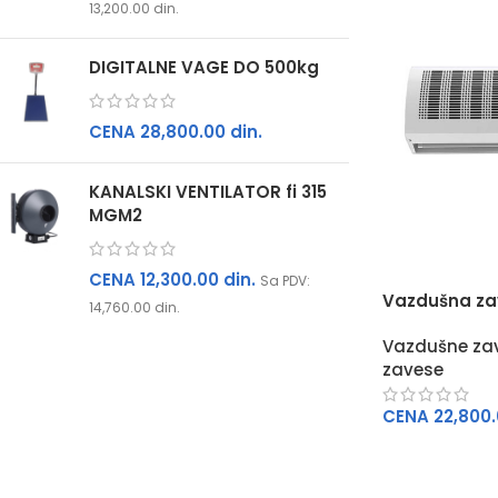
13,200.00
din.
DIGITALNE VAGE DO 500kg
CENA
28,800.00
din.
KANALSKI VENTILATOR fi 315
MGM2
CENA
12,300.00
din.
Sa PDV:
Vazdušna za
14,760.00
din.
Vazdušne za
zavese
CENA
22,800