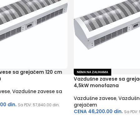
vese sa grejačem 120 cm
NEMA NA ZALIHAMA
a
Vazdušne zavese sa grej
4,5kW monofazna
vese
,
Vazdušne zavese sa
Vazdušne zavese
,
Vazdušn
.00
din.
grejačem
Sa PDV:
57,840.00
din.
CENA
46,200.00
din.
Sa PDV: