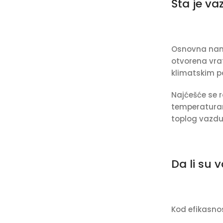
Šta je v
Osnovna name
otvorena vra
klimatskim pa
Najćešće se r
temperaturam
toplog vazduh
Da li su 
Kod efikasnos