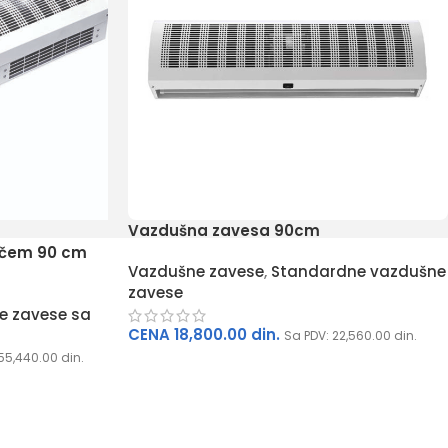
Vazdušna zavesa 90cm
ačem 90 cm
Vazdušne zavese
,
Standardne vazdušne
zavese
e zavese sa
CENA
18,800.00
din.
Sa PDV:
22,560.00
din.
55,440.00
din.