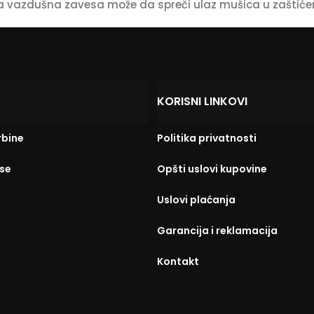
a vazdušna zavesa može da spreči ulaz mušica u zaštićen
KORISNI LINKOVI
rbine
Politika privatnosti
Sladjana Bokan
Bojan Djuki
se
Opšti uslovi kupovine
пре 2 године
пре 2 године
Uslovi plaćanja
Ово ми је први пут да сарађујем са 
Честитамо на сарад
Тецхно МГМ.Сарадња је била 
ефикасности, уз кв
Garancija i reklamacija
одлична, љубазно су ми објаснили 
уређаја...
Kontakt
све што сам питао.Вага је стигла 
по договору.