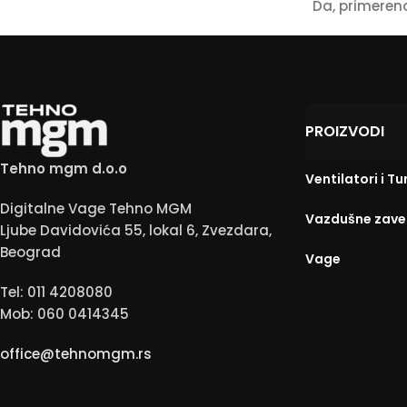
Da, primeren
PROIZVODI
Tehno mgm d.o.o
Ventilatori i Tu
Digitalne Vage Tehno MGM
anitović
Moja pekarica
Vazdušne zave
Ljube Davidovića 55, lokal 6, Zvezdara,
не
пре 2 године
Beograd
Vage
ња.
Tel: 011 4208080
Mob: 060 0414345
office@tehnomgm.rs