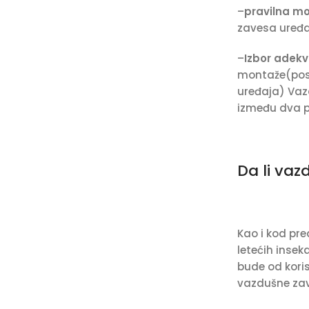
–
pravilna m
zavesa uređaj
–
Izbor adek
montaže(posta
uređaja) Vaz
između dva p
Da li va
Kao i kod pr
letećih insek
bude od koris
vazdušne zav