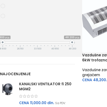
Industrijske vazdušne zavese
(3)
Standardne vazdušne zavese
(3)
Cena
800 рсд
48 200 рсд
18 800
26 150
33 500
40 850
48 200
Vazdušne za
6kW trofazn
Vazdušne za
NAJOCENJENIJE
grejačem
CENA
48,200
KANALSKI VENTILATOR fi 250
MGM2
CENA
11,000.00
din.
Sa PDV: