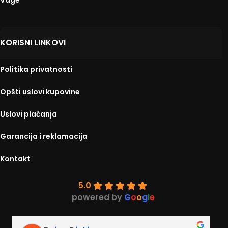
Vage
KORISNI LINKOVI
Politika privatnosti
Opšti uslovi kupovine
Uslovi plaćanja
Garancija i reklamacija
Kontakt
5.0
powered by
G
o
o
g
l
e