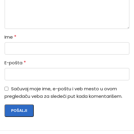
*
Ime
*
E-pošta
Sačuvaj moje ime, e-poštu i veb mesto u ovom
pregledaču veba za sledeći put kada komentarišem.