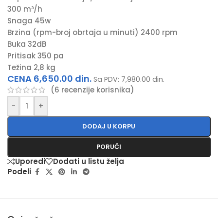
300 m³/h
Snaga 45w
Brzina (rpm-broj obrtaja u minuti) 2400 rpm
Buka 32dB
Pritisak 350 pa
Težina 2,8 kg
CENA
6,650.00
din.
Sa PDV:
7,980.00
din.
(
6
recenzije korisnika)
-
+
DODAJ U KORPU
PORUČI
Uporedi
Dodati u listu želja
Podeli