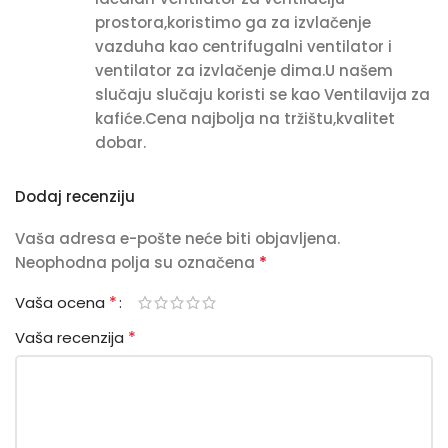
prostora,koristimo ga za izvlačenje
vazduha kao centrifugalni ventilator i
ventilator za izvlačenje dima.U našem
slučaju slučaju koristi se kao Ventilavija za
kafiće.Cena najbolja na tržištu,kvalitet
dobar.
Dodaj recenziju
Vaša adresa e-pošte neće biti objavljena.
*
Neophodna polja su označena
*
Vaša ocena
*
Vaša recenzija