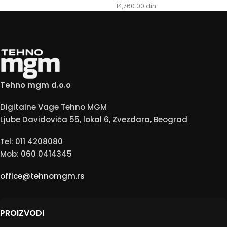
14,760.00
din.
Tehno mgm d.o.o
Digitalne Vage Tehno MGM
Ljube Davidovića 55, lokal 6, Zvezdara, Beograd
Tel: 011 4208080
Mob: 060 0414345
office@tehnomgm.rs
PROIZVODI