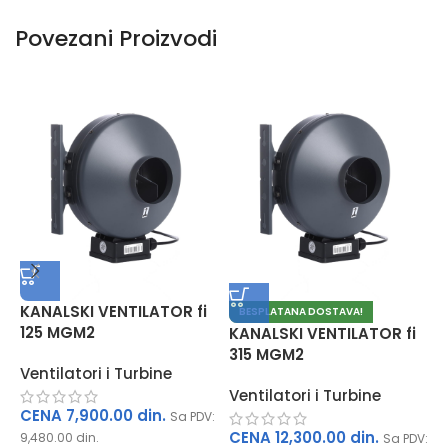
Povezani Proizvodi
KANALSKI VENTILATOR fi
T
BESPLATANA DOSTAVA!
125 MGM2
2
KANALSKI VENTILATOR fi
315 MGM2
Ventilatori i Turbine
V
Ventilatori i Turbine
CENA
7,900.00
din.
Sa PDV:
CENA
12,300.00
din.
9,480.00
din.
3
Sa PDV: