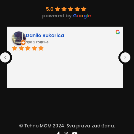
5.0
powered by
G
o
o
g
l
e
Danilo Bukarica
пре 2 године
© Tehno MGM 2024. Sva prava zadržana.