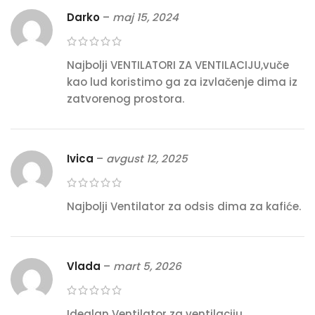
Darko
–
maj 15, 2024
Najbolji VENTILATORI ZA VENTILACIJU,vuče
kao lud koristimo ga za izvlačenje dima iz
zatvorenog prostora.
Ivica
–
avgust 12, 2025
Najbolji Ventilator za odsis dima za kafiće.
Vlada
–
mart 5, 2026
Idealan Ventilator za ventilaciju