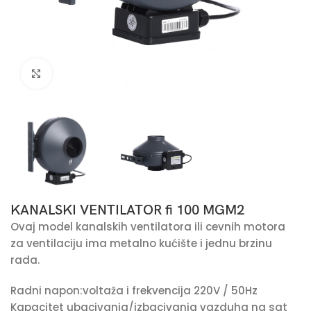
Pogledaj veću sliku
KANALSKI VENTILATOR fi 100 MGM2
Ovaj model kanalskih ventilatora ili cevnih motora
za ventilaciju ima metalno kućište i jednu brzinu
rada.
Radni napon:voltaža i frekvencija 220V / 50Hz
Kapacitet ubacivanja/izbacivanja vazduha na sat