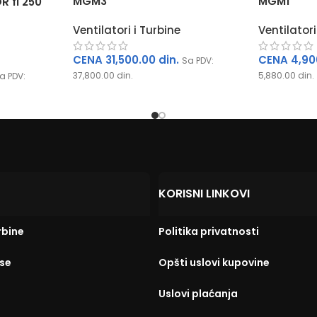
MGM3
MGM1
 fi 250
Ventilatori i Turbine
Ventilatori
CENA
31,500.00
din.
CENA
4,90
Sa PDV:
37,800.00
din.
5,880.00
din.
a PDV:
KORISNI LINKOVI
rbine
Politika privatnosti
Sladjana Bokan
Bojan Djuki
se
Opšti uslovi kupovine
пре 2 године
пре 2 године
Uslovi plaćanja
Ово ми је први пут да сарађујем са 
Честитамо на сарад