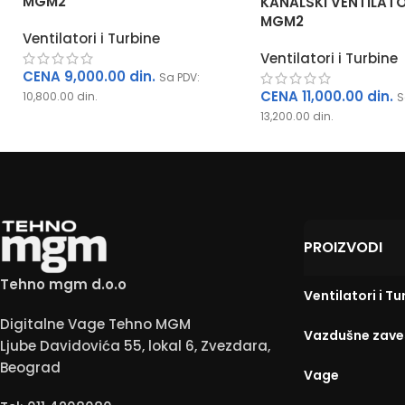
MGM2
KANALSKI VENTILATOR
MGM2
Ventilatori i Turbine
Ventilatori i Turbine
CENA
9,000.00
din.
Sa PDV:
CENA
11,000.00
din.
10,800.00
din.
S
13,200.00
din.
PROIZVODI
Tehno mgm d.o.o
Ventilatori i Tu
Digitalne Vage Tehno MGM
anitović
Moja pekarica
Vazdušne zave
Ljube Davidovića 55, lokal 6, Zvezdara,
не
пре 2 године
Beograd
Vage
ња.