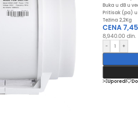
Buka u dB u već
Pritisak (pa) u
Težina 2,2Kg
CENA
7,4
8,940.00
din.
-
+
Uporedi
Do