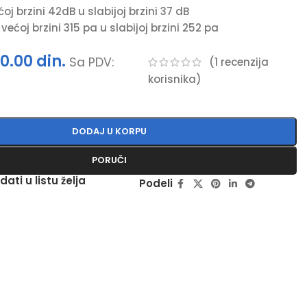
oj brzini 42dB u slabijoj brzini 37 dB
 većoj brzini 315 pa u slabijoj brzini 252 pa
50.00
din.
Sa PDV:
(
1
recenzija
korisnika)
DODAJ U KORPU
PORUČI
dati u listu želja
Podeli