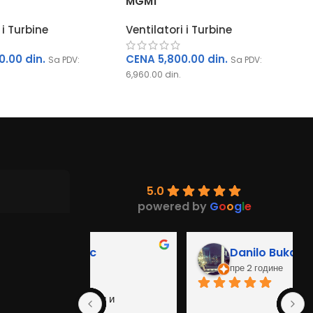
MGM1
 i Turbine
Ventilatori i Turbine
0.00
din.
CENA
5,800.00
din.
Sa PDV:
Sa PDV:
6,960.00
din.
5.0
powered by
G
o
o
g
l
e
c
Danilo Bukarica
пре 2 године
њи и 