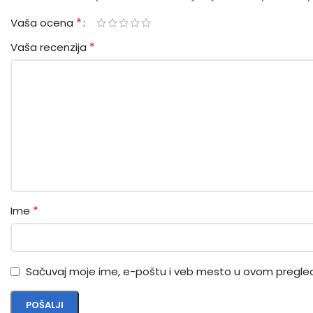
*
Vaša ocena
*
Vaša recenzija
*
Ime
Sačuvaj moje ime, e-poštu i veb mesto u ovom pregle