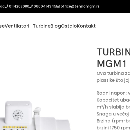
rad
0114208080
0600414345
office@tehnomgm.rs
se
Ventilatori i Turbine
Blog
Ostalo
Kontakt
150 MGM1
TURBIN
MGM1
Ova turbina za 
plastike što j
Radni napon: v
Kapacitet ubac
m³/h slabija b
Snaga u većoj b
Brzina (rpm-bro
brzini 1750 rp