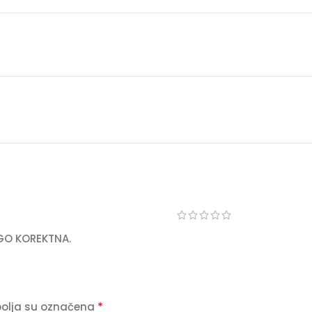
EGO KOREKTNA.
*
olja su označena