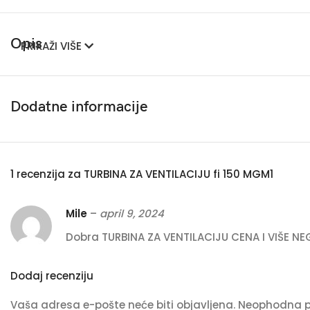
Opis
PRIKAŽI VIŠE
Dodatne informacije
1 recenzija za
TURBINA ZA VENTILACIJU fi 150 MGM1
Mile
–
april 9, 2024
Dobra TURBINA ZA VENTILACIJU CENA I VIŠE N
Dodaj recenziju
Vaša adresa e-pošte neće biti objavljena.
Neophodna p