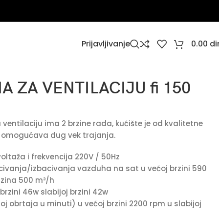
Prijavljivanje
0.00
di
A ZA VENTILACIJU fi 150
ventilaciju ima 2 brzine rada, kućište je od kvalitetne
oj omogućava dug vek trajanja.
oltaža i frekvencija 220V / 50Hz
ivanja/izbacivanja vazduha na sat u većoj brzini 590
rzina 500 m³/h
rzini 46w slabijoj brzini 42w
j obrtaja u minuti) u većoj brzini 2200 rpm u slabijoj
m