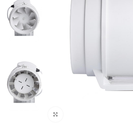
Pogledaj veću sliku