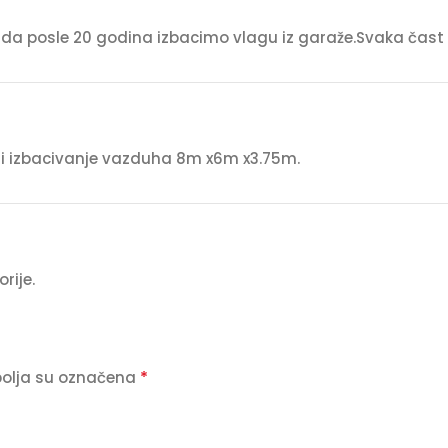
da posle 20 godina izbacimo vlagu iz garaže.Svaka čast za
 i izbacivanje vazduha 8m x6m x3.75m.
rije.
*
olja su označena