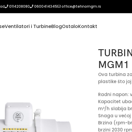
rad
0114208080
0600414345
office@tehnomgm.rs
se
Ventilatori i Turbine
Blog
Ostalo
Kontakt
 200 MGM1
TURBIN
MGM1
Ova turbina za 
plastike što j
Radni napon: v
Kapacitet ubac
m³/h slabija b
Snaga u većoj b
Brzina (rpm-bro
brzini 2030 rp