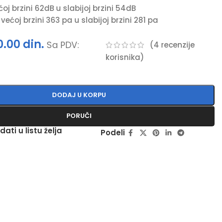
oj brzini 62dB u slabijoj brzini 54dB
 većoj brzini 363 pa u slabijoj brzini 281 pa
0.00
din.
Sa PDV:
(
4
recenzije
korisnika)
DODAJ U KORPU
PORUČI
dati u listu želja
Podeli