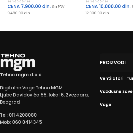
CENA
7,900.00
din.
CENA
10,000.00
din.
Sa PDV:
9,480.00
din.
12,000.00
din.
PROIZVODI
Tehno mgm d.o.o
Ventilatori i Tu
Digitalne Vage Tehno MGM
Vazdušne zave
Ljube Davidovića 55, lokal 6, Zvezdara,
Beograd
Vage
Tel: 011 4208080
Mob: 060 0414345