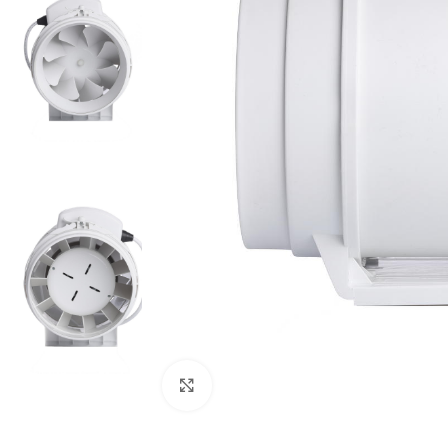
Pogledaj veću sliku