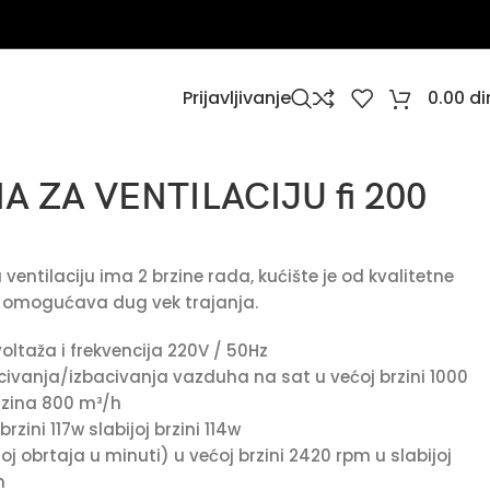
Prijavljivanje
0.00
di
A ZA VENTILACIJU fi 200
ventilaciju ima 2 brzine rada, kućište je od kvalitetne
oj omogućava dug vek trajanja.
oltaža i frekvencija 220V / 50Hz
ivanja/izbacivanja vazduha na sat u većoj brzini 1000
rzina 800 m³/h
rzini 117w slabijoj brzini 114w
j obrtaja u minuti) u većoj brzini 2420 rpm u slabijoj
m