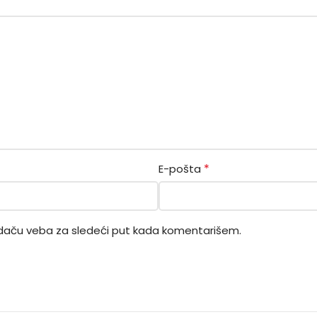
*
E-pošta
daču veba za sledeći put kada komentarišem.