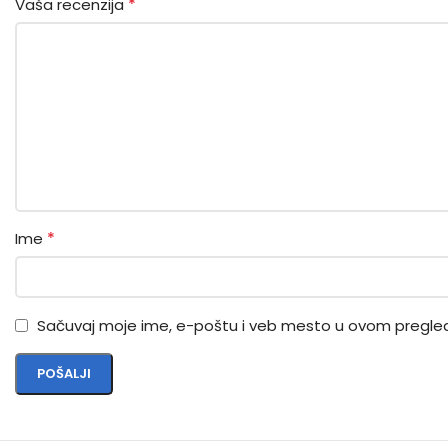
*
Vaša recenzija
*
Ime
Sačuvaj moje ime, e-poštu i veb mesto u ovom pregle