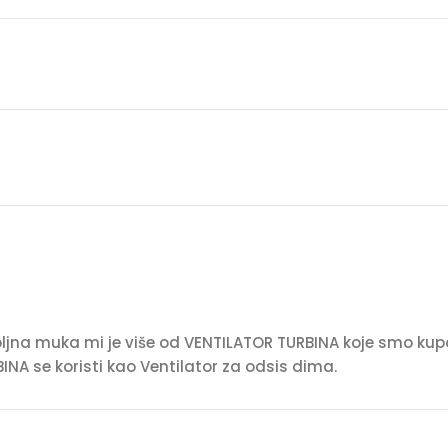
na muka mi je više od VENTILATOR TURBINA koje smo kupoval
NA se koristi kao Ventilator za odsis dima.