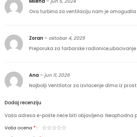
Milena
–
jun 5, 2024
Ova turbina za ventilaciju nam je omoguđila 
Zoran
–
oktobar 4, 2025
Preporuka za farbarske radionice,ubacivanje
Ana
–
jun 11, 2026
Najbolji Ventilator za izvlacenje dima iz prosto
Dodaj recenziju
Vaša adresa e-pošte neće biti objavljena.
Neophodna p
*
Vaša ocena