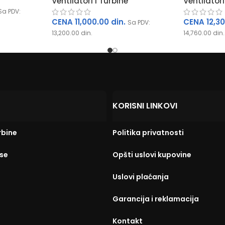
Ventilatori i Turbine
Ventilatori
Sa PDV:
CENA
11,000.00
din.
CENA
12,3
Sa PDV:
13,200.00
din.
14,760.00
din.
KORISNI LINKOVI
rbine
Politika privatnosti
Marko Rani
se
Opšti uslovi kupovine
пре 2 године
Uslovi plaćanja
Одлична сарадња.
Garancija i reklamacija
Kontakt