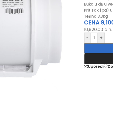
Buka u dB u već
Pritisak (pa) u
Težina 3,3Kg
CENA
9,10
10,920.00
din.
-
+
Uporedi
Do