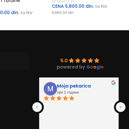
 i Turbine
CENA
5,800.00
din.
Sa PDV:
00.00
din.
6,960.00
din.
Sa PDV:
5.0
powered by
G
o
o
g
l
e
tović
Moja pekarica
пре 2 године