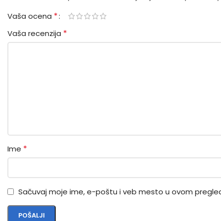
*
Vaša ocena
*
Vaša recenzija
*
Ime
Sačuvaj moje ime, e-poštu i veb mesto u ovom pregle