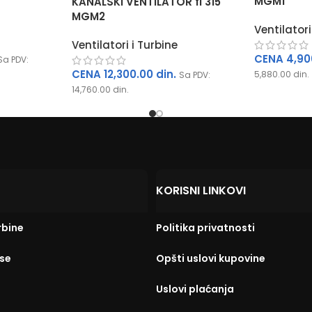
MGM1
KANALSKI VENTILATOR fi 315
MGM2
Ventilatori
Ventilatori i Turbine
CENA
4,90
Sa PDV:
CENA
12,300.00
din.
5,880.00
din.
Sa PDV:
14,760.00
din.
KORISNI LINKOVI
rbine
Politika privatnosti
Sladjana Bokan
Bojan Djuki
se
Opšti uslovi kupovine
пре 2 године
пре 2 године
Uslovi plaćanja
Ово ми је први пут да сарађујем са 
Честитамо на сарад