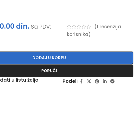
a
00.00
din.
Sa PDV:
(
1
recenzija
korisnika)
DODAJ U KORPU
PORUČI
dati u listu želja
Podeli