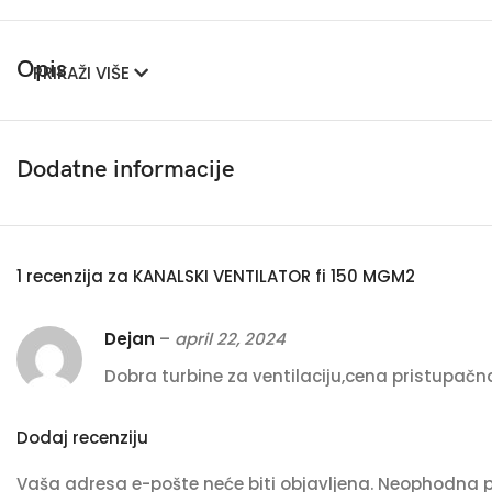
Opis
PRIKAŽI VIŠE
Dodatne informacije
1 recenzija za
KANALSKI VENTILATOR fi 150 MGM2
Dejan
–
april 22, 2024
Dobra turbine za ventilaciju,cena pristupačn
Dodaj recenziju
Vaša adresa e-pošte neće biti objavljena.
Neophodna p