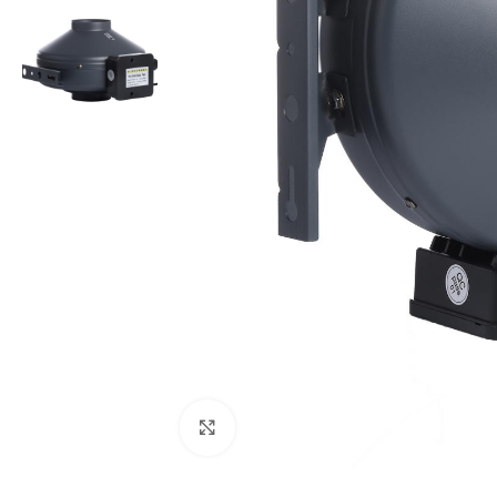
Pogledaj veću sliku