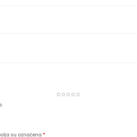
a.
*
olja su označena