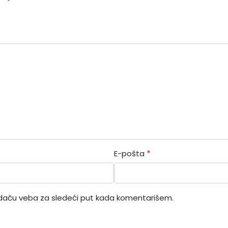
*
E-pošta
daču veba za sledeći put kada komentarišem.