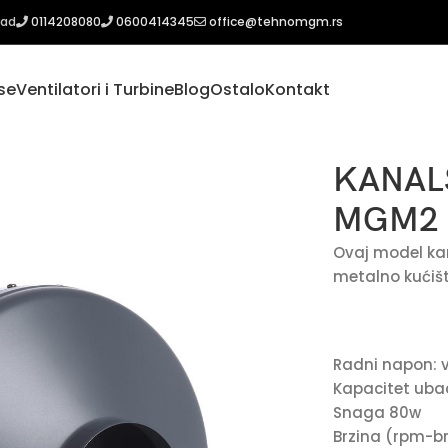
rad
0114208080
0600414345
office@tehnomgm.rs
se
Ventilatori i Turbine
Blog
Ostalo
Kontakt
50 MGM2
KANALS
MGM2
Ovaj model kan
metalno kućišt
Radni napon: v
Kapacitet uba
Snaga 80w
Brzina (rpm-br