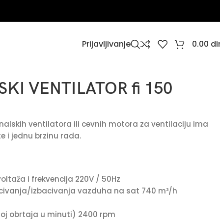
Prijavljivanje
0.00
di
KI VENTILATOR fi 150
alskih ventilatora ili cevnih motora za ventilaciju ima
e i jednu brzinu rada.
oltaža i frekvencija 220V / 50Hz
civanja/izbacivanja vazduha na sat 740 m³/h
oj obrtaja u minuti) 2400 rpm