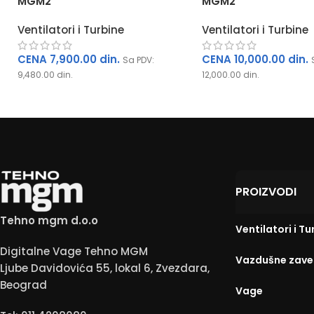
MGM2
MGM2
Ventilatori i Turbine
Ventilatori i Turbine
CENA
7,900.00
din.
CENA
10,000.00
din.
Sa PDV:
9,480.00
din.
12,000.00
din.
PROIZVODI
Tehno mgm d.o.o
Ventilatori i Tu
Digitalne Vage Tehno MGM
anitović
Moja pekarica
Vazdušne zave
Ljube Davidovića 55, lokal 6, Zvezdara,
не
пре 2 године
Beograd
Vage
ња.