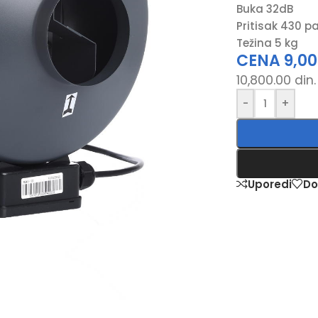
Buka 32dB
Pritisak 430 p
Težina 5 kg
CENA
9,0
10,800.00
din.
-
+
Uporedi
Do