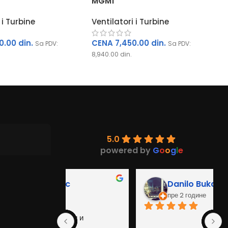
MGM1
 i Turbine
Ventilatori i Turbine
0.00
din.
CENA
7,450.00
din.
Sa PDV:
Sa PDV:
8,940.00
din.
5.0
powered by
G
o
o
g
l
e
c
Danilo Bukarica
пре 2 године
њи и 