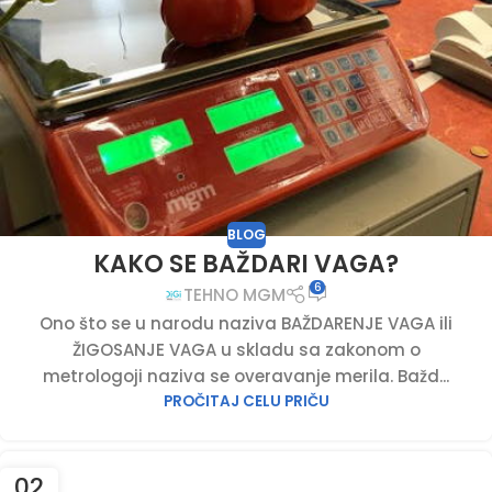
BLOG
KAKO SE BAŽDARI VAGA?
6
TEHNO MGM
Ono što se u narodu naziva BAŽDARENJE VAGA ili
ŽIGOSANJE VAGA u skladu sa zakonom o
metrologoji naziva se overavanje merila. Bažd...
PROČITAJ CELU PRIČU
02