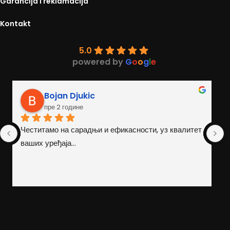
Garancija i reklamacija
Kontakt
5.0
powered by
G
o
o
g
l
e
Danilo Bukarica
пре 2 године