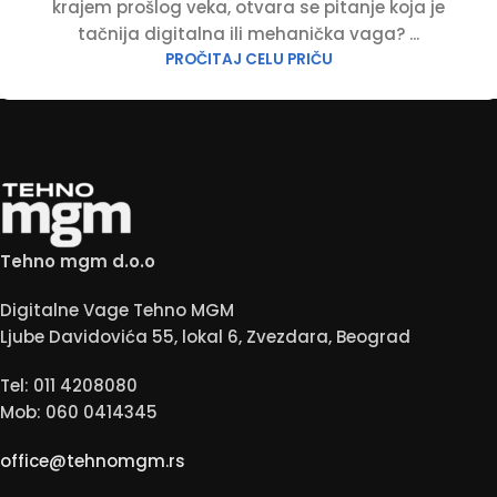
krajem prošlog veka, otvara se pitanje koja je
tačnija digitalna ili mehanička vaga? ...
PROČITAJ CELU PRIČU
Tehno mgm d.o.o
Digitalne Vage Tehno MGM
Ljube Davidovića 55, lokal 6, Zvezdara, Beograd
Tel: 011 4208080
Mob: 060 0414345
office@tehnomgm.rs