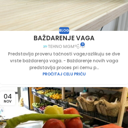
BLOG
BAŽDARENJE VAGA
0
TEHNO MGM
Predstavlja proveru tačnosti vage,razlikuju se dve
vrste baždarenja vaga. - Baždarenje novih vaga
predstavlja proces pri čemu p...
PROČITAJ CELU PRIČU
04
NOV