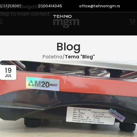
0114208080
0600414345
office@tehnomgm.rs
Skip to navigation
Skip to main content
Blog
Početna
/
Tema "Blog"
19
JUL