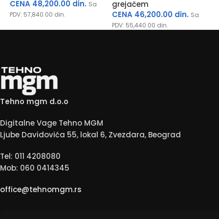
CENA
48,200.00
din.
grejačem
P
Sa
CENA
46,200.00
din.
PDV:
57,840.00
din.
Sa
PDV:
55,440.00
din.
Tehno mgm d.o.o
Digitalne Vage Tehno MGM
Ljube Davidovića 55, lokal 6, Zvezdara, Beograd
Tel: 011 4208080
Mob: 060 0414345
office@tehnomgm.rs