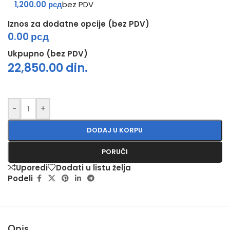
1,200.00 рсд
bez PDV
Iznos za dodatne opcije (bez PDV)
0.00 рсд
Ukpupno (bez PDV)
22,850.00
din.
-
+
DODAJ U KORPU
PORUČI
Uporedi
Dodati u listu želja
Podeli
Opis