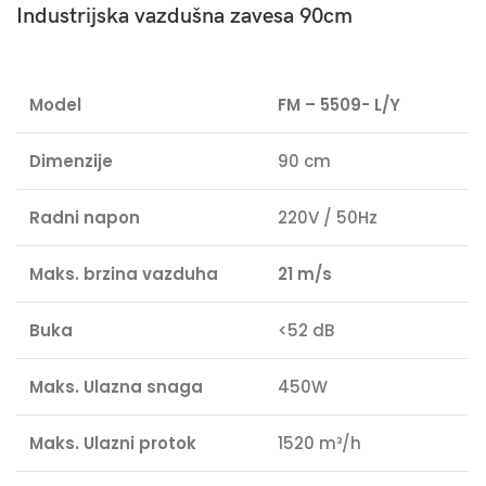
Industrijska vazdušna zavesa 90cm
Model
FM – 5509- L/Y
Dimenzije
90 cm
Radni napon
220V / 50Hz
Maks. brzina vazduha
21 m/s
Buka
<52 dB
Maks.
Ulazna snaga
450W
Maks. Ulazni protok
1520 m³/h