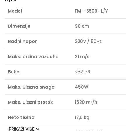
Model
FM – 5509- L/Y
Dimenzije
90 cm
Radni napon
220V / 50Hz
Maks. brzina vazduha
21 m/s
Buka
<52 dB
Maks.
Ulazna snaga
450W
Maks. Ulazni protok
1520 m³/h
Neto težina
17,5 kg
PRIKAŽI VIŠE