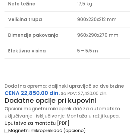
Neto težina
17,5 kg
Veličina trupa
900x230x212 mm
Dimenzije pakovanja
960x290x270 mm
Efektivna visina
5 – 5.5 m
Dodatna oprema: daljinski upravljač sa dve brzine
CENA
22,850.00
din.
Sa PDV:
27,420.00
din.
Dodatne opcije pri kupovini
Opcioni magnetni mikroprekidač za automatsko
uključivanje i isključivanje. Montaža u režiji kupca.
Uputstvo za montažu [PDF]
Magnetni mikroprekidač (opciono)