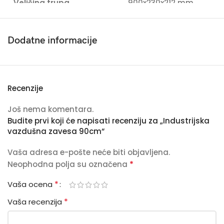
Veličina trupa
900x230x212 mm
Dimenzije pakovanja
960x290x270 mm
Dodatne informacije
Efektivna visina
5 – 5.5 m
Recenzije
Još nema komentara.
Budite prvi koji će napisati recenziju za „Industrijska
vazdušna zavesa 90cm“
Vaša adresa e-pošte neće biti objavljena.
*
Neophodna polja su označena
*
Vaša ocena
*
Vaša recenzija