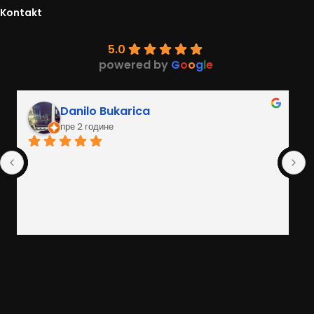
Kontakt
5.0
powered by
G
o
o
g
l
e
Danilo Bukarica
пре 2 године