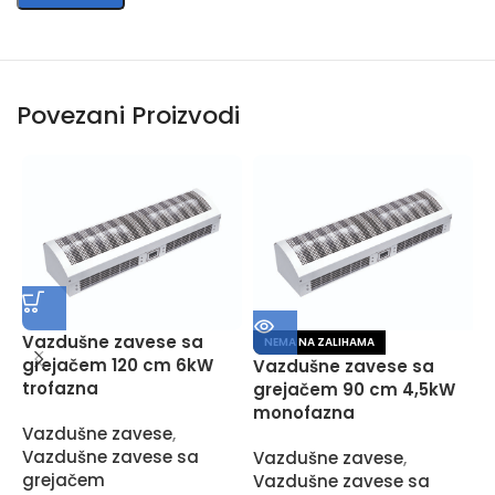
Povezani Proizvodi
V
Vazdušne zavese sa
NEMA NA ZALIHAMA
grejačem 120 cm 6kW
Vazdušne zavese sa
V
trofazna
grejačem 90 cm 4,5kW
S
monofazna
z
Vazdušne zavese
,
Vazdušne zavese sa
Vazdušne zavese
,
grejačem
Vazdušne zavese sa