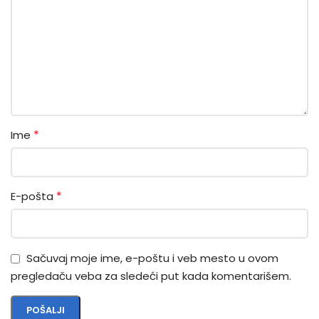
*
Ime
*
E-pošta
Sačuvaj moje ime, e-poštu i veb mesto u ovom
pregledaču veba za sledeći put kada komentarišem.