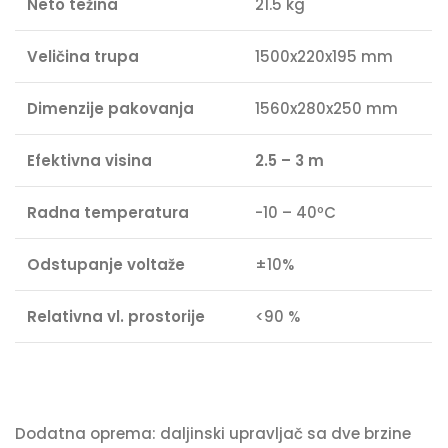
Neto težina
21.5 kg
Veličina trupa
1500x220x195 mm
Dimenzije pakovanja
1560x280x250 mm
Efektivna visina
2.5 – 3 m
Radna temperatura
-10 – 40ºC
Odstupanje voltaže
±10%
Relativna vl. prostorije
<90 %
Dodatna oprema: daljinski upravljač sa dve brzine