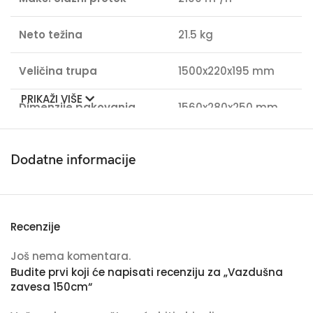
Neto težina
21.5 kg
Veličina trupa
1500x220x195 mm
PRIKAŽI VIŠE
Dimenzije pakovanja
1560x280x250 mm
Efektivna visina
2.5 – 3 m
Dodatne informacije
Radna temperatura
-10 – 40ºC
Odstupanje voltaže
±10%
Recenzije
Relativna vl. prostorije
<90 %
Još nema komentara.
Budite prvi koji će napisati recenziju za „Vazdušna
zavesa 150cm“