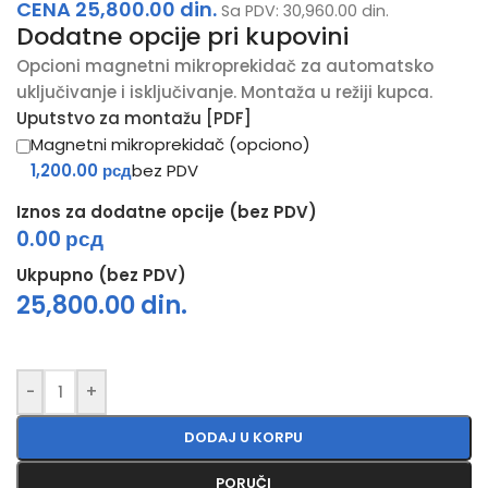
CENA
25,800.00
din.
Sa PDV:
30,960.00
din.
Dodatne opcije pri kupovini
Opcioni magnetni mikroprekidač za automatsko
uključivanje i isključivanje. Montaža u režiji kupca.
Uputstvo za montažu [PDF]
Magnetni mikroprekidač (opciono)
1,200.00 рсд
bez PDV
Iznos za dodatne opcije (bez PDV)
0.00 рсд
Ukpupno (bez PDV)
25,800.00
din.
-
+
DODAJ U KORPU
PORUČI