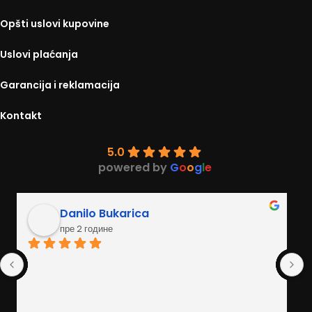
Opšti uslovi kupovine
Uslovi plaćanja
Garancija i reklamacija
Kontakt
5.0
powered by
G
o
o
g
l
e
Danilo Bukarica
пре 2 године