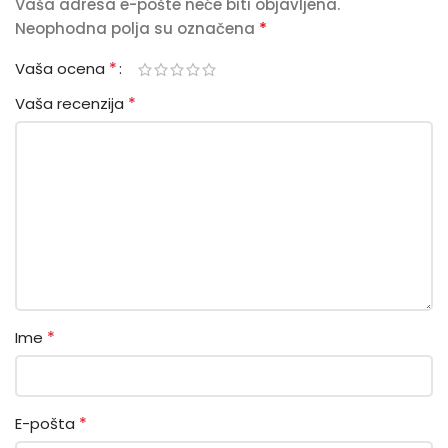
Vaša adresa e-pošte neće biti objavljena.
*
Neophodna polja su označena
*
Vaša ocena
*
Vaša recenzija
*
Ime
*
E-pošta