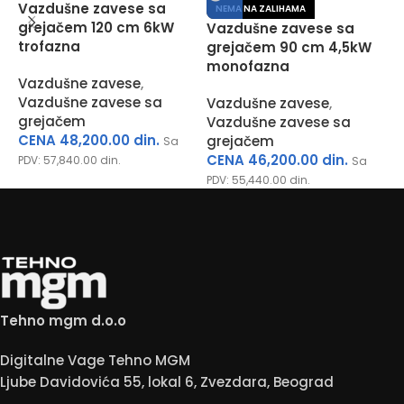
V
Vazdušne zavese sa
NEMA NA ZALIHAMA
grejačem 120 cm 6kW
Vazdušne zavese sa
V
trofazna
grejačem 90 cm 4,5kW
S
monofazna
z
Vazdušne zavese
,
Vazdušne zavese sa
Vazdušne zavese
,
grejačem
Vazdušne zavese sa
CENA
48,200.00
din.
grejačem
P
Sa
CENA
46,200.00
din.
PDV:
57,840.00
din.
Sa
PDV:
55,440.00
din.
Tehno mgm d.o.o
Digitalne Vage Tehno MGM
Ljube Davidovića 55, lokal 6, Zvezdara, Beograd