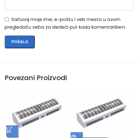
Sačuvaj moje ime, e-poštu i veb mesto u ovom
pregledaču veba za sledeći put kada komentarišem.
Povezani Proizvodi