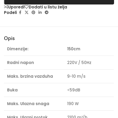
Uporedi
Dodati u listu želja
Podeli
Opis
Dimenzije:
150cm
Radni napon
220V / 50Hz
Maks. brzina vazduha
9-10 m/s
Buka
<59dB
Maks. Ul
azna snaga
190 W
Maks. Ulazni protok
2100 m³/h