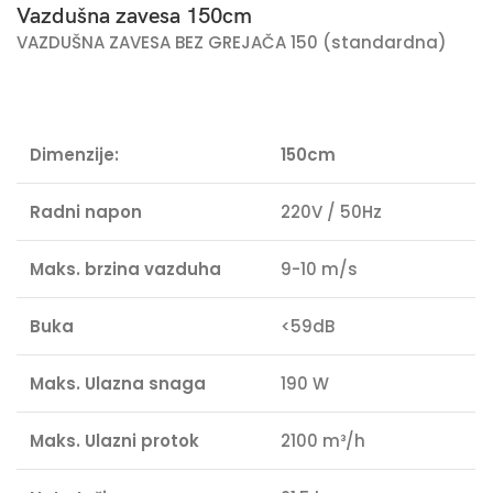
Vazdušna zavesa 150cm
VAZDUŠNA ZAVESA BEZ GREJAČA 150 (standardna)
Dimenzije:
150cm
Radni napon
220V / 50Hz
Maks. brzina vazduha
9-10 m/s
Buka
<59dB
Maks. Ul
azna snaga
190 W
Maks. Ulazni protok
2100 m³/h