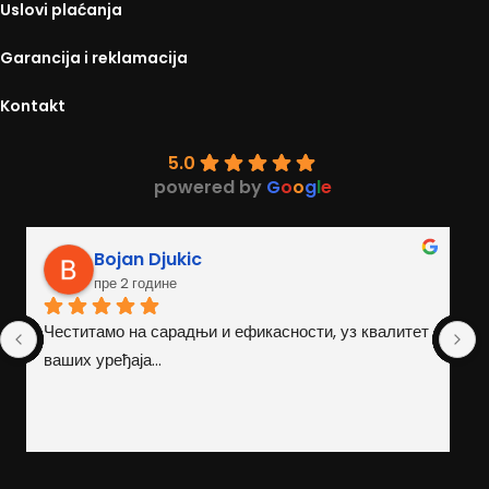
Uslovi plaćanja
Garancija i reklamacija
Kontakt
5.0
powered by
G
o
o
g
l
e
Danilo Bukarica
пре 2 године
 уз квалитет 