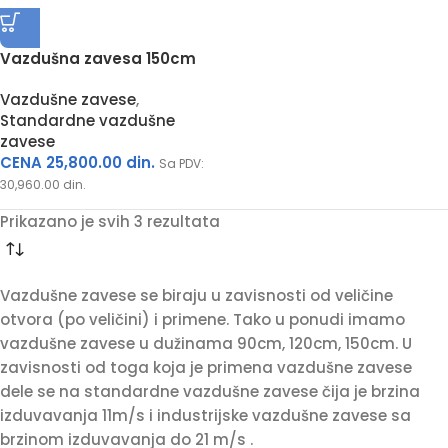
Vazdušna zavesa 150cm
Vazdušne zavese
,
Standardne vazdušne
zavese
CENA
25,800.00
din.
Sa PDV:
30,960.00
din.
Prikazano je svih 3 rezultata
Vazdušne zavese se biraju u zavisnosti od veličine
otvora (po veličini) i primene. Tako u ponudi imamo
vazdušne zavese u dužinama 90cm, 120cm, 150cm. U
zavisnosti od toga koja je primena vazdušne zavese
dele se na standardne vazdušne zavese čija je brzina
izduvavanja 11m/s i industrijske vazdušne zavese sa
brzinom izduvavanja do 21 m/s .