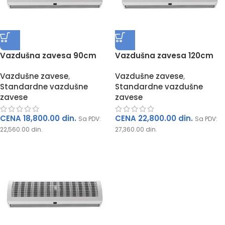
 рсд
00
Vazdušna zavesa 90cm
Vazdušna zavesa 120cm
Vazdušne zavese
,
Vazdušne zavese
,
Standardne vazdušne
Standardne vazdušne
zavese
zavese
CENA
18,800.00
din.
CENA
22,800.00
din.
Sa PDV:
Sa PDV:
22,560.00
din.
27,360.00
din.