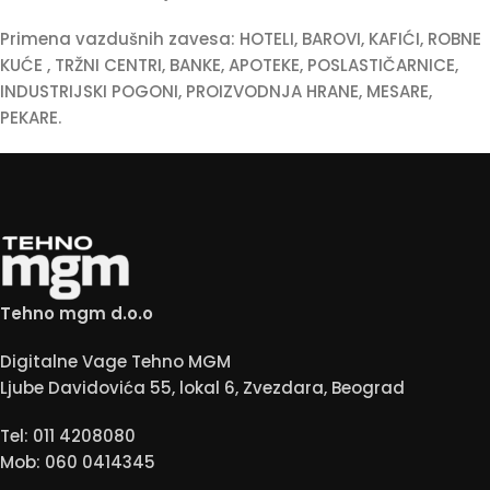
Primena vazdušnih zavesa: HOTELI, BAROVI, KAFIĆI, ROBNE
KUĆE , TRŽNI CENTRI, BANKE, APOTEKE, POSLASTIČARNICE,
INDUSTRIJSKI POGONI, PROIZVODNJA HRANE, MESARE,
PEKARE.
Tehno mgm d.o.o
Digitalne Vage Tehno MGM
Ljube Davidovića 55, lokal 6, Zvezdara, Beograd
Tel: 011 4208080
Mob: 060 0414345