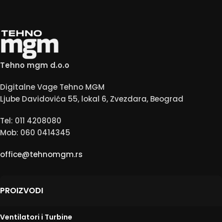
Tehno mgm d.o.o
Digitalne Vage Tehno MGM
Ljube Davidovića 55, lokal 6, Zvezdara, Beograd
Tel: 011 4208080
Mob: 060 0414345
office@tehnomgm.rs
PROIZVODI
Ventilatori i Turbine