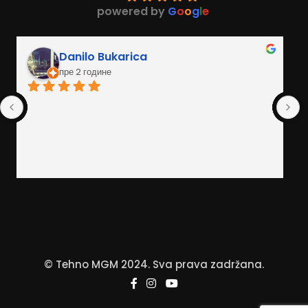
powered by
G
o
o
g
l
e
Danilo Bukarica
пре 2 године
© Tehno MGM 2024. Sva prava zadržana.