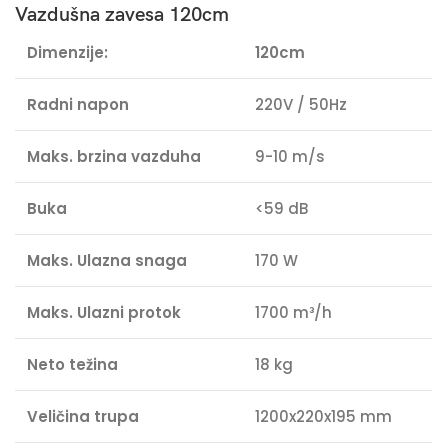
Vazdušna zavesa 120cm
Dimenzije:
120cm
Radni napon
220V / 50Hz
Maks. brzina vazduha
9-10 m/s
Buka
<59 dB
Maks. Ul
azna snaga
170 W
Maks. Ulazni protok
1700 m³/h
Neto težina
18 kg
Veličina trupa
1200x220x195 mm