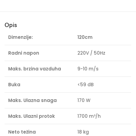
Opis
Dimenzije:
120cm
Radni napon
220V / 50Hz
Maks. brzina vazduha
9-10 m/s
Buka
<59 dB
Maks. Ul
azna snaga
170 W
Maks. Ulazni protok
1700 m³/h
Neto težina
18 kg