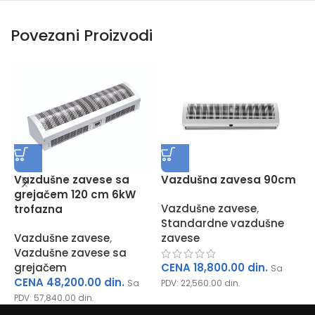
Povezani Proizvodi
Vazdušna zavesa 90cm
V
Vazdušne zavese sa
grejačem 120 cm 6kW
Vazdušne zavese
,
V
trofazna
Standardne vazdušne
S
zavese
z
Vazdušne zavese
,
Vazdušne zavese sa
CENA
18,800.00
din.
grejačem
Sa
P
CENA
48,200.00
din.
PDV:
22,560.00
din.
Sa
PDV:
57,840.00
din.