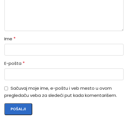
*
Ime
*
E-pošta
Sačuvaj moje ime, e-poštu i veb mesto u ovom
pregledaču veba za sledeći put kada komentarišem.