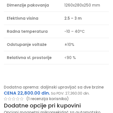
Dimenzije pakovanja
1260x280x250 mm
Efektivna visina
2.5 – 3 m
Radna temperatura
-10 – 40ºC
Odstupanje voltaže
±10%
Relativna vl. prostorije
<90 %
Dodatna oprema: daljinski upravljač sa dve brzine
CENA
22,800.00
din.
Sa PDV:
27,360.00
din.
(
1
recenzija korisnika)
Dodatne opcije pri kupovini
Opcioni magnetni mikroprekidač za automatsko