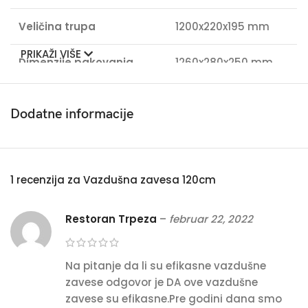
Veličina trupa
1200x220x195 mm
PRIKAŽI VIŠE
Dimenzije pakovanja
1260x280x250 mm
Efektivna visina
2.5 – 3 m
Dodatne informacije
Radna temperatura
-10 – 40ºC
Odstupanje voltaže
±10%
1 recenzija za
Vazdušna zavesa 120cm
Relativna vl. prostorije
<90 %
Restoran Trpeza
–
februar 22, 2022
Na pitanje da li su efikasne vazdušne
zavese odgovor je DA ove vazdušne
zavese su efikasne.Pre godini dana smo