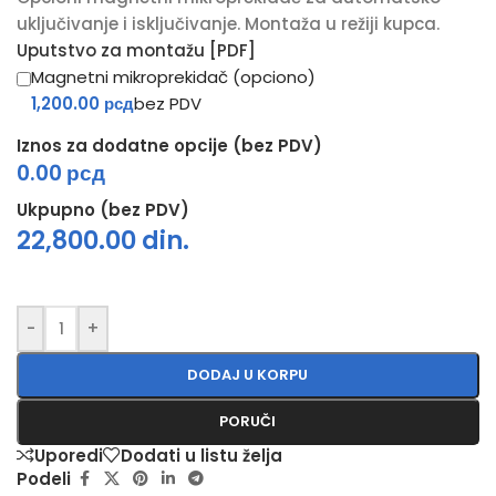
uključivanje i isključivanje. Montaža u režiji kupca.
Uputstvo za montažu [PDF]
Magnetni mikroprekidač (opciono)
1,200.00 рсд
bez PDV
Iznos za dodatne opcije (bez PDV)
0.00 рсд
Ukpupno (bez PDV)
22,800.00
din.
-
+
DODAJ U KORPU
PORUČI
Uporedi
Dodati u listu želja
Podeli